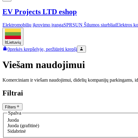
EV Projects LTD eshop
Elektromobilių įkrovimo įranga
SPRSUN Šilumos siurbliai
Elektros k
lt
Lietuvių
0
prekės krepšelyje, peržiūrėti krepšį
Viešam naudojimui
Komerciniam ir viešam naudojimui, didelių kompanijų parkingams, ide
Filtrai
Filters
Spalva
Juoda
Juoda (grafitinė)
Sidabrinė