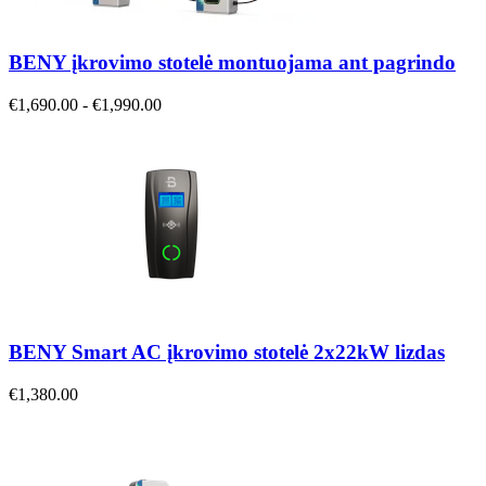
BENY įkrovimo stotelė montuojama ant pagrindo
€1,690.00 - €1,990.00
BENY Smart AC įkrovimo stotelė 2x22kW lizdas
€1,380.00