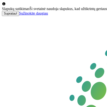
Slapukų sutikimas
Ši svetainė naudoja slapukus, kad užtikrintų geriausi
Sužinokite daugiau
Supratau!