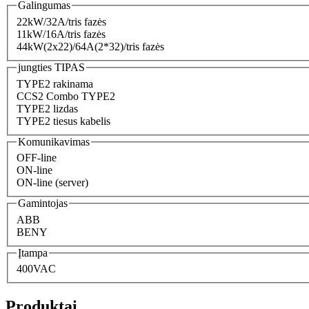
Galingumas
22kW/32A/tris fazės
11kW/16A/tris fazės
44kW(2x22)/64A(2*32)/tris fazės
jungties TIPAS
TYPE2 rakinama
CCS2 Combo TYPE2
TYPE2 lizdas
TYPE2 tiesus kabelis
Komunikavimas
OFF-line
ON-line
ON-line (server)
Gamintojas
ABB
BENY
Įtampa
400VAC
Produktai