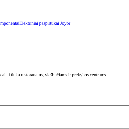
omponentai
Elektriniai paspirtukai Joyor
aliai tinka restoranams, viešbučiams ir prekybos centrams