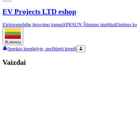
EV Projects LTD eshop
Elektromobilių įkrovimo įranga
SPRSUN Šilumos siurbliai
Elektros k
lt
Lietuvių
0
prekės krepšelyje, peržiūrėti krepšį
Vaizdai