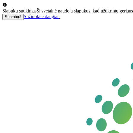
Slapukų sutikimas
Ši svetainė naudoja slapukus, kad užtikrintų geriausi
Sužinokite daugiau
Supratau!