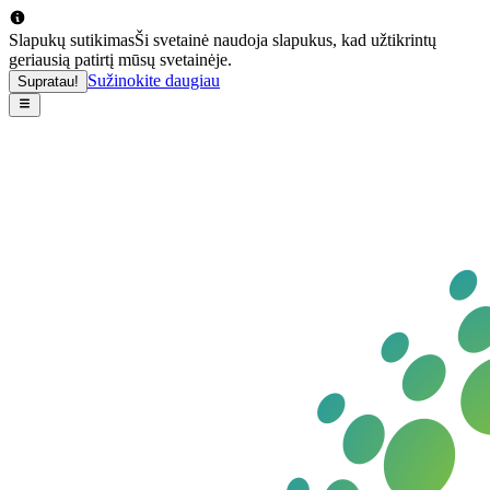
Slapukų sutikimas
Ši svetainė naudoja slapukus, kad užtikrintų
geriausią patirtį mūsų svetainėje.
Sužinokite daugiau
Supratau!