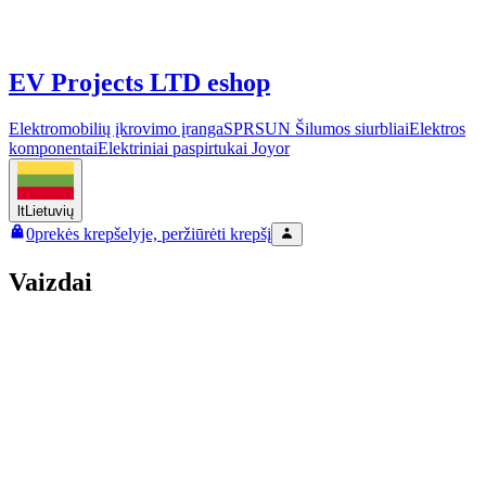
EV Projects LTD eshop
Elektromobilių įkrovimo įranga
SPRSUN Šilumos siurbliai
Elektros
komponentai
Elektriniai paspirtukai Joyor
lt
Lietuvių
0
prekės krepšelyje, peržiūrėti krepšį
Vaizdai