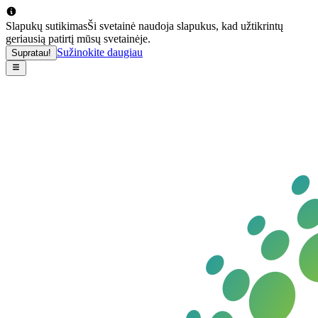
Slapukų sutikimas
Ši svetainė naudoja slapukus, kad užtikrintų
geriausią patirtį mūsų svetainėje.
Sužinokite daugiau
Supratau!