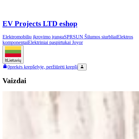
EV Projects LTD eshop
Elektromobilių įkrovimo įranga
SPRSUN Šilumos siurbliai
Elektros
komponentai
Elektriniai paspirtukai Joyor
lt
Lietuvių
0
prekės krepšelyje, peržiūrėti krepšį
Vaizdai