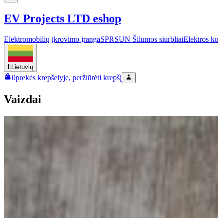
EV Projects LTD eshop
Elektromobilių įkrovimo įranga
SPRSUN Šilumos siurbliai
Elektros k
lt
Lietuvių
0
prekės krepšelyje, peržiūrėti krepšį
Vaizdai