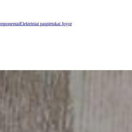
omponentai
Elektriniai paspirtukai Joyor