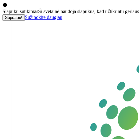
Slapukų sutikimas
Ši svetainė naudoja slapukus, kad užtikrintų geriausi
Sužinokite daugiau
Supratau!